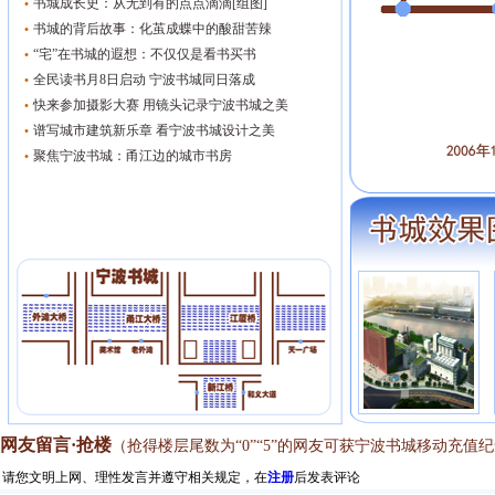
·
书城成长史：从无到有的点点滴滴[组图]
·
书城的背后故事：化茧成蝶中的酸甜苦辣
·
“宅”在书城的遐想：不仅仅是看书买书
·
全民读书月8日启动 宁波书城同日落成
·
快来参加摄影大赛 用镜头记录宁波书城之美
·
谱写城市建筑新乐章 看宁波书城设计之美
·
聚焦宁波书城：甬江边的城市书房
网友留言·抢楼
（抢得楼层尾数为“0”“5”的网友可获宁波书城移动充值纪
请您文明上网、理性发言并遵守相关规定，在
注册
后发表评论