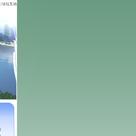
|
论坛互动
青
公