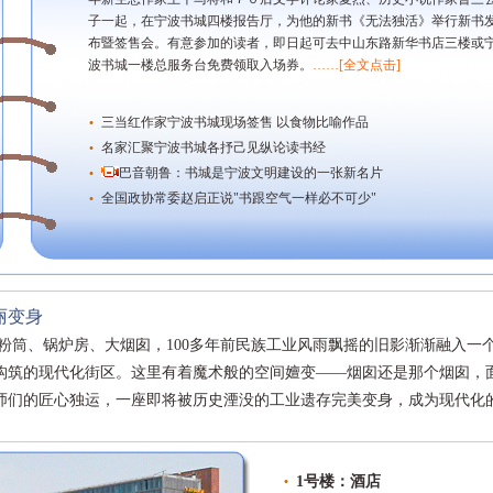
子一起，在宁波书城四楼报告厅，为他的新书《无法独活》举行新书
布暨签售会。有意参加的读者，即日起可去中山东路新华书店三楼或
波书城一楼总服务台免费领取入场券。
……[
全文点击]
·
三当红作家宁波书城现场签售 以食物比喻作品
·
名家汇聚宁波书城各抒己见纵论读书经
·
巴音朝鲁：书城是宁波文明建设的一张新名片
·
全国政协常委赵启正说"书跟空气一样必不可少"
丽变身
、锅炉房、大烟囱，100多年前民族工业风雨飘摇的旧影渐渐融入一
构筑的现代化街区。这里有着魔术般的空间嬗变——烟囱还是那个烟囱，
师们的匠心独运，一座即将被历史湮没的工业遗存完美变身，成为现代化
·
1号楼：酒店