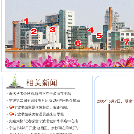
·
著名学者余秋雨:读书不在于多而在于精
·
宁波第二届全民读书月启动 2场讲座听众爆满
·
宁波书城主题形象标语、标识揭晓
·
宁波书城获奖标语灵感来自学校
·
先睹为快 记者探营宁波书城新华书店中心店
·
宁波书城8日开业 赵启正、余秋雨在甬城开讲