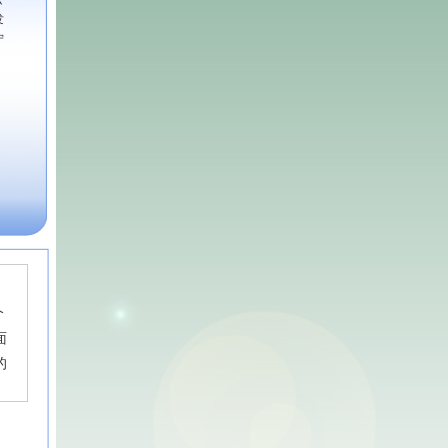
发
宁
个
面
的