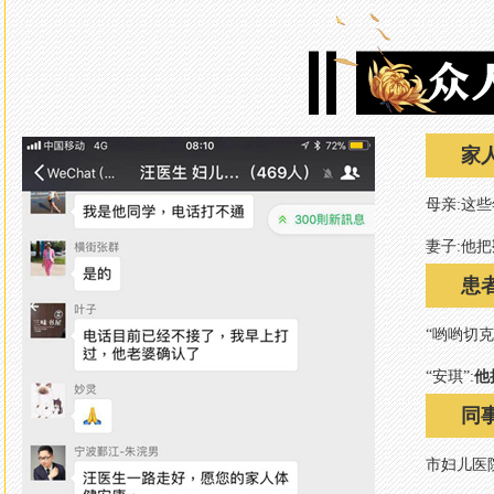
家
母亲:这
妻子:他把
患
“哟哟切克
“安琪”:
他
同
市妇儿医